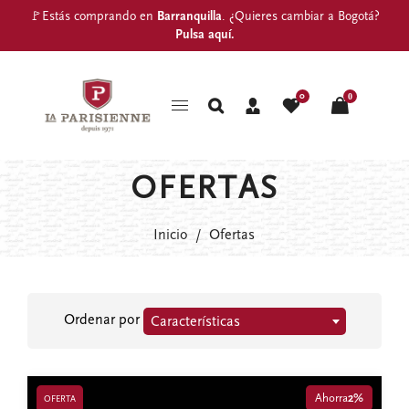
🚩Estás comprando en
Barranquilla
. ¿Quieres cambiar a Bogotá?
Pulsa aquí
.
0
0
OFERTAS
Inicio
/
Ofertas
Ordenar por
Características
Ahorra
2%
OFERTA