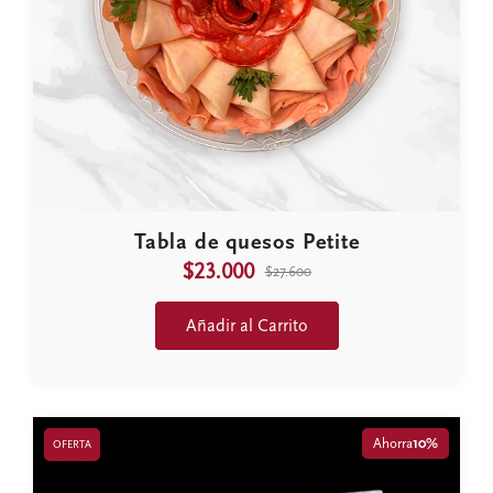
Tabla de quesos Petite
$23.000
$27.600
Añadir al Carrito
Ahorra
10%
OFERTA