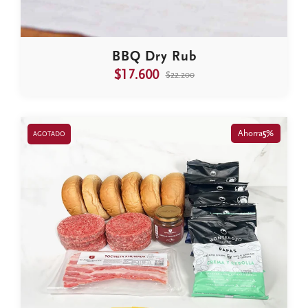
BBQ Dry Rub
$17.600
$22.200
Ahorra
5%
AGOTADO