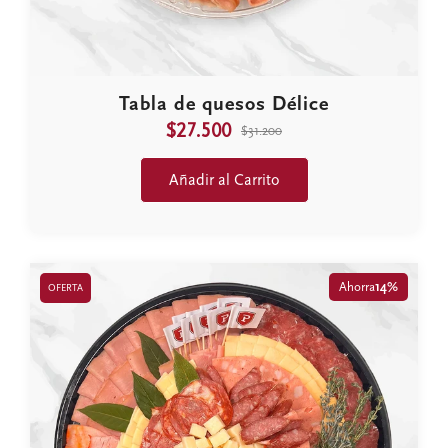
Tabla de quesos Délice
$27.500
$31.200
Añadir al Carrito
Ahorra
14%
OFERTA