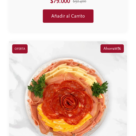
$79.000
$92.400
Añadir al Carrito
Ahorra
11%
OFERTA