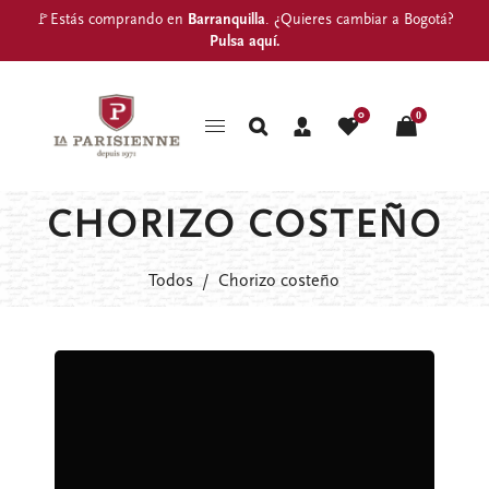
🚩Estás comprando en
Barranquilla
. ¿Quieres cambiar a Bogotá?
Pulsa aquí
.
0
0
CHORIZO COSTEÑO
Todos
/
Chorizo costeño