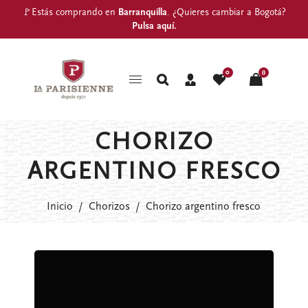
🚩Estás comprando en
Barranquilla
. ¿Quieres cambiar a Bogotá?
Pulsa aquí
.
0
0
CHORIZO
ARGENTINO FRESCO
Inicio
/
Chorizos
/
Chorizo argentino fresco