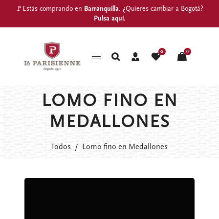
🚩Estás comprando en
Barranquilla
. ¿Quieres cambiar a Bogotá?
Pulsa aquí
.
0
0
LOMO FINO EN
MEDALLONES
Todos
/
Lomo fino en Medallones